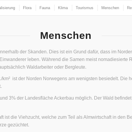
lisierung
Flora
Fauna
Klima
Tourismus
Menschen
Re
Menschen
innerhalb der Skanden. Dies ist ein Grund dafür, dass im No
e Einwanderer leben. Während die Samen meist nomadiesierte Re
auptsächlich Waldarbeiter oder Bergleute.
w./km² ist der Norden Norwegens am wenigsten besiedelt. Die 
.
und 3% der Landesfläche Ackerbau möglich. Der Wald befindet si
ft ist die Viehzucht, welche zum Teil als Almwirtschaft in den
rze gezüchtet.