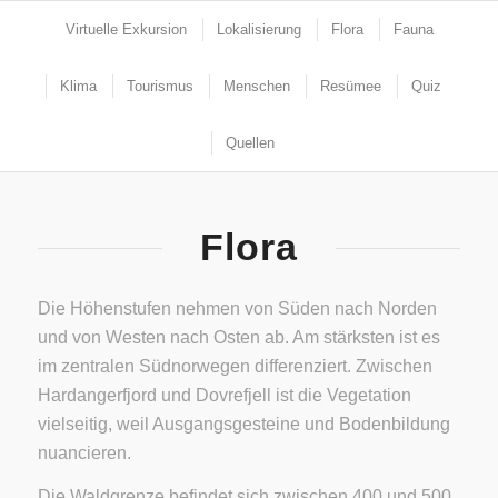
Virtuelle Exkursion
Lokalisierung
Flora
Fauna
Klima
Tourismus
Menschen
Resümee
Quiz
Quellen
Flora
Die Höhenstufen nehmen von Süden nach Norden
und von Westen nach Osten ab. Am stärksten ist es
im zentralen Südnorwegen differenziert. Zwischen
Hardangerfjord und Dovrefjell ist die Vegetation
vielseitig, weil Ausgangsgesteine und Bodenbildung
nuancieren.
Die Waldgrenze befindet sich zwischen 400 und 500